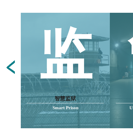
校
监
智慧监狱
Smart Prison
U