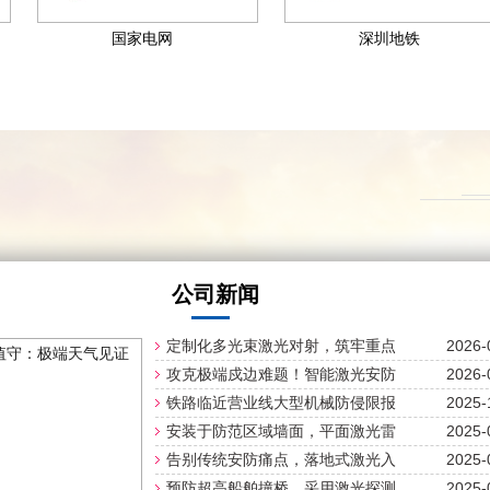
国家电网​
深圳地铁​
公司新闻
2026-
定制化多光束激光对射，筑牢重点
园区周...
2026-
攻克极端戍边难题！智能激光安防
守护千...
2025-
铁路临近营业线大型机械防侵限报
警系统...
2025-
安装于防范区域墙面，平面激光雷
达探测...
2025-
告别传统安防痛点，落地式激光入
侵探测...
2025-
预防超高船舶撞桥，采用激光探测