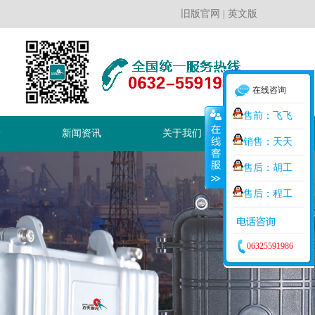
旧版官网
|
英文版
在线咨询
售前：飞飞
新
新闻资讯
关于我们
销售：天天
售后：胡工
售后：程工
06325591986