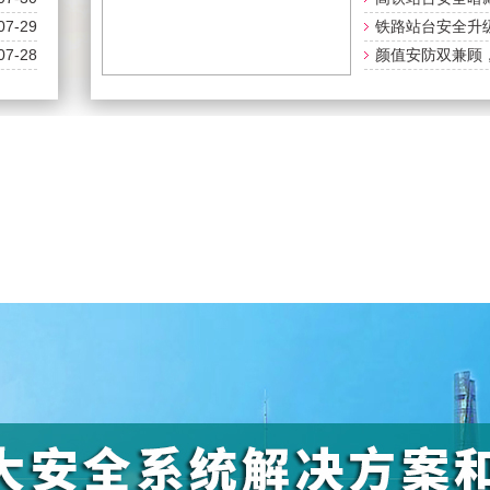
07-29
筑牢出...
铁路站台安全升
07-28
警戒设...
颜值安防双兼顾
射，解...