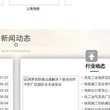
上海地铁​
中国铁建​
行业动态
07-07
高危工业场所安
06-15
三鉴探...
铁路施工安全再
10-13
达防侵...
地铁出行更安心
08-06
技，守护...
化工油气高危厂
08-04
射，筑...
铁路施工怕机械
07-30
达守住...
高铁站台安全暗