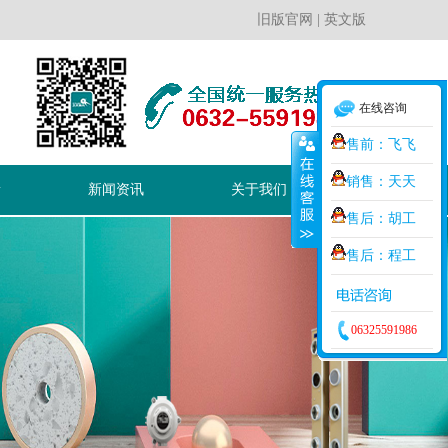
旧版官网
|
英文版
在线咨询
售前：飞飞
销售：天天
新
新闻资讯
关于我们
售后：胡工
售后：程工
06325591986